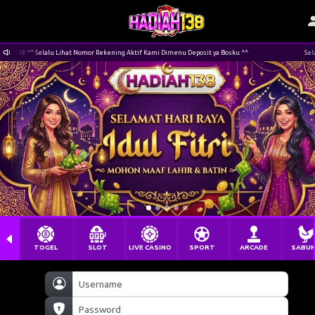
138 ^^ Selalu Lihat Nomor Rekening Aktif Kami Dimenu Deposit ya Bosku ^^
Selamat
TOGEL
SLOT
LIVE CASINO
SPORT
ARCADE
SABU