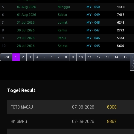
5
02 Aug 2026
Minggu
MY - 050
1318
6
01 Aug 2026
Sabtu
MY - 049
7417
7
31 Jul 2026
Jumat
MY - 048
6241
8
30 Jul 2026
Kamis
MY - 047
2773
9
29 Jul 2026
Rabu
MY - 046
5361
10
28 Jul 2026
Selasa
MY - 045
5605
First
1
2
3
4
5
6
7
8
9
10
11
12
13
14
15
(
)
Togel Result
TOTO MACAU
07-08-2026
6300
HK SIANG
07-08-2026
8867