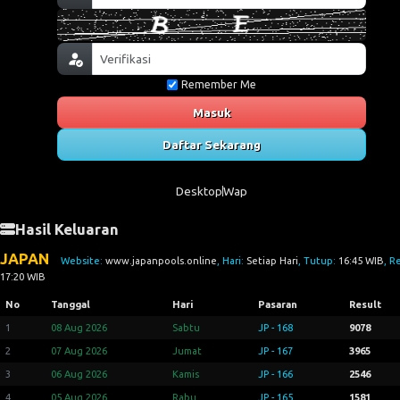
Remember Me
Masuk
Daftar Sekarang
Desktop
Wap
Hasil Keluaran
JAPAN
Website:
www.japanpools.online
, Hari:
Setiap Hari
, Tutup:
16:45 WIB
, R
17:20 WIB
No
Tanggal
Hari
Pasaran
Result
1
08 Aug 2026
Sabtu
JP - 168
9078
2
07 Aug 2026
Jumat
JP - 167
3965
3
06 Aug 2026
Kamis
JP - 166
2546
4
05 Aug 2026
Rabu
JP - 165
1581