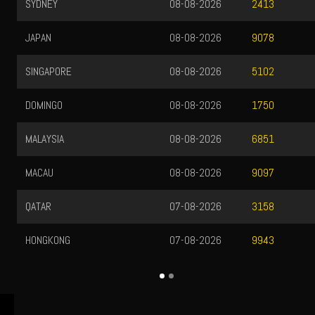
SYDNEY
08-08-2026
2413
JAPAN
08-08-2026
9078
SINGAPORE
08-08-2026
5102
DOMINGO
08-08-2026
1750
MALAYSIA
08-08-2026
6851
MACAU
08-08-2026
9097
QATAR
07-08-2026
3158
HONGKONG
07-08-2026
9943