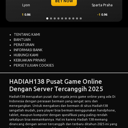
BET NOW
Lyon
Sparta Praha
1
0.86
-1
0.96
TENTANG KAMI
BANTUAN
PERATURAN
INFORMASI BANK
HUBUNGI KAMI
KEBIJAKAN PRIVASI
PERSETUJUAN COOKIES
HADIAH138 Pusat Game Online
Dengan Server Tercanggih 2025
Hadiah138
merupakan pusat dari segala jenis game online yang ada Di
Indonesia dengan perasaan bermain yang sangat seru dan
menegangkan. Untuk mengakses dan bermain di situs Hadiah138
sangatlah mudah, para player bisa bermain menggunakan handphone,
tablet, maupun komputer dengan spesifikasi yang paling rendah
sekalipun bisa memainkannya. Hal ini karena Hadiah 138 memang
dirancang dengan server tercanggih dan terbaru ditahun 2025 ini yang