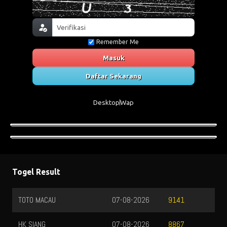
Remember Me
Masuk
Daftar Sekarang
Desktop
Wap
Togel Result
TOTO MACAU
07-08-2026
9141
HK SIANG
07-08-2026
8867