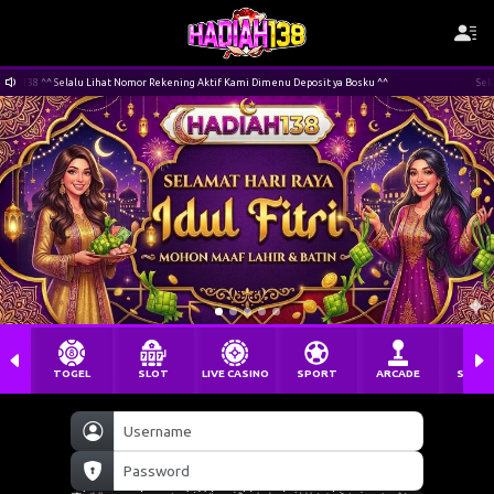
H138 ^^ Selalu Lihat Nomor Rekening Aktif Kami Dimenu Deposit ya Bosku ^^
Selama
TOGEL
SLOT
LIVE CASINO
SPORT
ARCADE
SABU