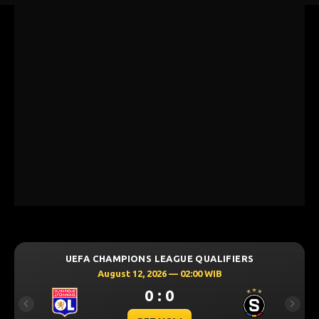
UEFA CHAMPIONS LEAGUE QUALIFIERS
August 12, 2026 — 02:00 WIB
0 : 0
Previous
Next