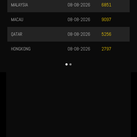
MALAYSIA
08-08-2026
6851
MACAU
08-08-2026
9097
QATAR
08-08-2026
5256
HONGKONG
08-08-2026
2797