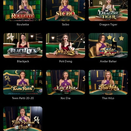
Roulette
Sicbo
Dragon Tiger
Blackjack
Pok Deng
Andar Bahar
Teen Patti 20-20
Xoc Dia
Thai HiLo